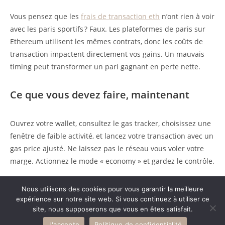
Vous pensez que les
frais de transaction eth
n’ont rien à voir
avec les paris sportifs ? Faux. Les plateformes de paris sur
Ethereum utilisent les mêmes contrats, donc les coûts de
transaction impactent directement vos gains. Un mauvais
timing peut transformer un pari gagnant en perte nette.
Ce que vous devez faire, maintenant
Ouvrez votre wallet, consultez le gas tracker, choisissez une
fenêtre de faible activité, et lancez votre transaction avec un
gas price ajusté. Ne laissez pas le réseau vous voler votre
marge. Actionnez le mode « economy » et gardez le contrôle.
Nous utilisons des cookies pour vous garantir la meilleure
expérience sur notre site web. Si vous continuez à utiliser ce
site, nous supposerons que vous en êtes satisfait.
2026 Chrys Guidance -
Mentions légales
-
Politique de confidentialité
-
J'accepte
Politique de confidentialité