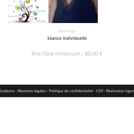
Sophrologie
Séance individuelle
Prix libre minimum :
30,00
€
Guidance -
Mentions légales
-
Politique de confidentialité
-
CGV
- Réalisation
Agen