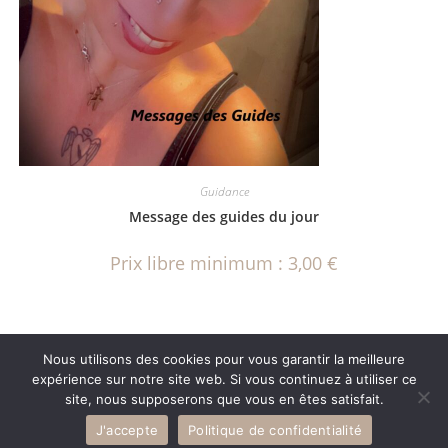
Guidance
Message des guides du jour
Prix libre minimum :
3,00
€
Nous utilisons des cookies pour vous garantir la meilleure
expérience sur notre site web. Si vous continuez à utiliser ce
site, nous supposerons que vous en êtes satisfait.
2026 Chrys Guidance -
Mentions légales
-
Politique de confidentialité
-
J'accepte
Politique de confidentialité
CGV
- Réalisation
Agence Web Kinic