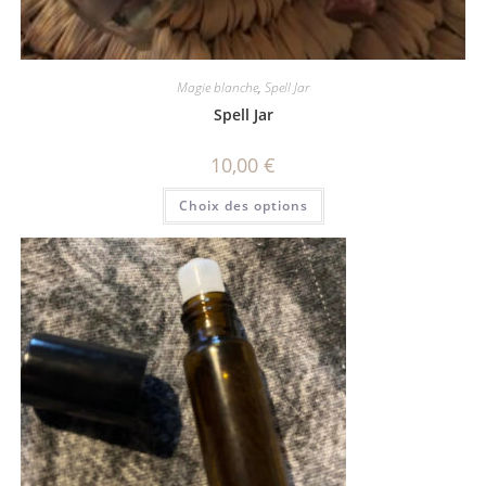
Magie blanche
,
Spell Jar
Spell Jar
10,00
€
Choix des options